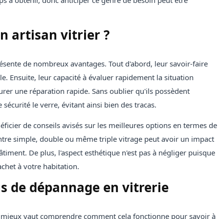
s à obtenir, donc anticiper ce genre de besoin peut être
n artisan vitrier ?
résente de nombreux avantages. Tout d'abord, leur savoir-faire
e. Ensuite, leur capacité à évaluer rapidement la situation
urer une réparation rapide. Sans oublier qu'ils possèdent
écurité le verre, évitant ainsi bien des tracas.
énéficier de conseils avisés sur les meilleures options en termes de
entre simple, double ou même triple vitrage peut avoir un impact
âtiment. De plus, l'aspect esthétique n'est pas à négliger puisque
achet à votre habitation.
s de dépannage en vitrerie
e, mieux vaut comprendre comment cela fonctionne pour savoir à