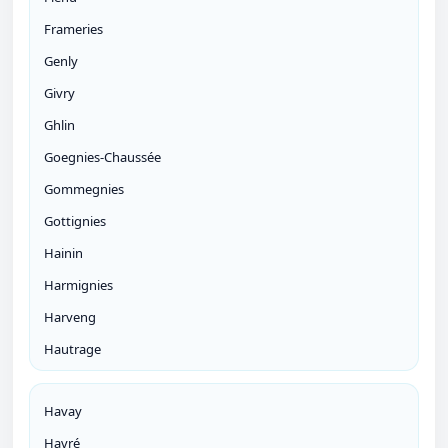
Frameries
Genly
Givry
Ghlin
Goegnies-Chaussée
Gommegnies
Gottignies
Hainin
Harmignies
Harveng
Hautrage
Havay
Havré