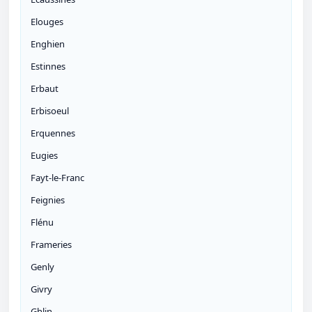
Elouges
Enghien
Estinnes
Erbaut
Erbisoeul
Erquennes
Eugies
Fayt-le-Franc
Feignies
Flénu
Frameries
Genly
Givry
Ghlin