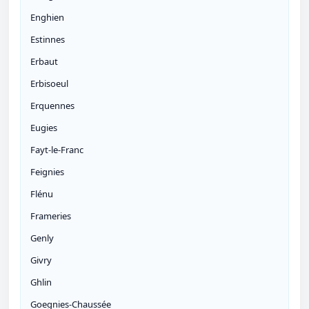
Enghien
Estinnes
Erbaut
Erbisoeul
Erquennes
Eugies
Fayt-le-Franc
Feignies
Flénu
Frameries
Genly
Givry
Ghlin
Goegnies-Chaussée