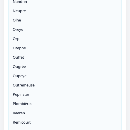
Nandrin
Neupre
Olne
Oreye
Orp
Oteppe
Ouffet
Ougrée
Oupeye
Outremeuse
Pepinster
Plombières
Raeren
Remicourt