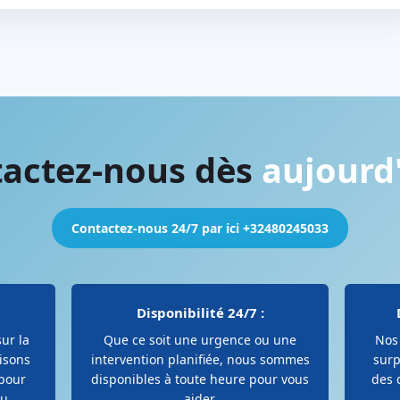
actez-nous dès
aujourd'
Contactez-nous 24/7 par ici +32480245033
Disponibilité 24/7 :
ur la
Que ce soit une urgence ou une
Nos 
lisons
intervention planifiée, nous sommes
surp
pour
disponibles à toute heure pour vous
des 
ou
aider.