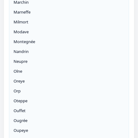
Marchin
Marneffe
Milmort
Modave
Montegnée
Nandrin
Neupre
Olne
Oreye
Orp
Oteppe
Ouffet
Ougrée
Oupeye