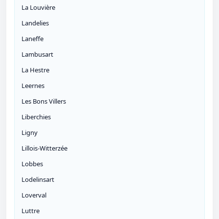
La Louvière
Landelies
Laneffe
Lambusart
La Hestre
Leernes
Les Bons Villers
Liberchies
Ligny
Lillois-Witterzée
Lobbes
Lodelinsart
Loverval
Luttre