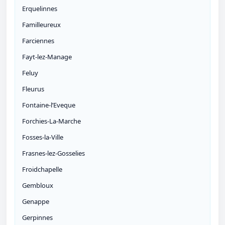
Erquelinnes
Familleureux
Farciennes
Fayt-lez-Manage
Feluy
Fleurus
Fontaine-l’Eveque
Forchies-La-Marche
Fosses-la-Ville
Frasnes-lez-Gosselies
Froidchapelle
Gembloux
Genappe
Gerpinnes