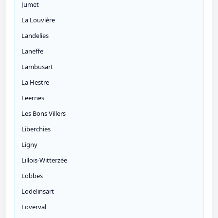
Jumet
La Louvière
Landelies
Laneffe
Lambusart
La Hestre
Leernes
Les Bons Villers
Liberchies
Ligny
Lillois-Witterzée
Lobbes
Lodelinsart
Loverval