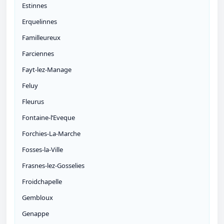
Estinnes
Erquelinnes
Familleureux
Farciennes
Fayt-lez-Manage
Feluy
Fleurus
Fontaine-l’Eveque
Forchies-La-Marche
Fosses-la-Ville
Frasnes-lez-Gosselies
Froidchapelle
Gembloux
Genappe