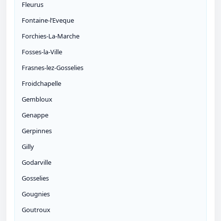
Fleurus
Fontaine-l’Eveque
Forchies-La-Marche
Fosses-la-Ville
Frasnes-lez-Gosselies
Froidchapelle
Gembloux
Genappe
Gerpinnes
Gilly
Godarville
Gosselies
Gougnies
Goutroux