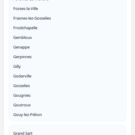
Fosses-la-Ville
Frasnes-lez-Gosselies
Froidchapelle
Gembloux
Genappe
Gerpinnes
Gilly
Godarville
Gosselies
Gougnies
Goutroux
Gouy-lez-Piéton
Grand Sart