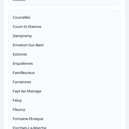
Courcelles
Court-St-Etienne
Dampremy
Ermeton-Sur-Biert
Estinnes
Erquelinnes
Familleureux
Farciennes
Fayt-lez-Manage
Feluy
Fleurus
Fontaine-l’Eveque
Forchies-La-Marche