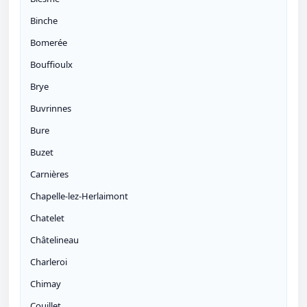
Binche
Bomerée
Bouffioulx
Brye
Buvrinnes
Bure
Buzet
Carnières
Chapelle-lez-Herlaimont
Chatelet
Châtelineau
Charleroi
Chimay
Couillet