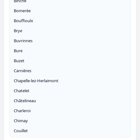
Binche
Bomerée
Bouffioulx
Brye
Buvrinnes
Bure
Buzet
Carnières
Chapelle-lez-Herlaimont
Chatelet
Châtelineau
Charleroi
Chimay
Couillet