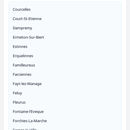
Courcelles
Court-St-Etienne
Dampremy
Ermeton-Sur-Biert
Estinnes
Erquelinnes
Familleureux
Farciennes
Fayt-lez-Manage
Feluy
Fleurus
Fontaine-l’Eveque
Forchies-La-Marche