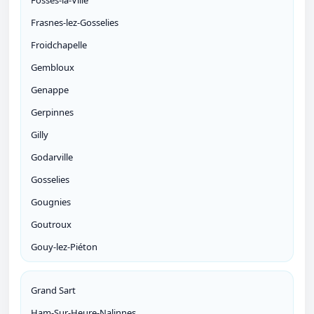
Fosses-la-Ville
Frasnes-lez-Gosselies
Froidchapelle
Gembloux
Genappe
Gerpinnes
Gilly
Godarville
Gosselies
Gougnies
Goutroux
Gouy-lez-Piéton
Grand Sart
Ham-Sur-Heure-Nalinnes