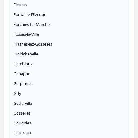
Fleurus
Fontaine-l’Eveque
Forchies-La-Marche
Fosses-la-Ville
Frasnes-lez-Gosselies
Froidchapelle
Gembloux
Genappe
Gerpinnes
Gilly
Godarville
Gosselies
Gougnies
Goutroux