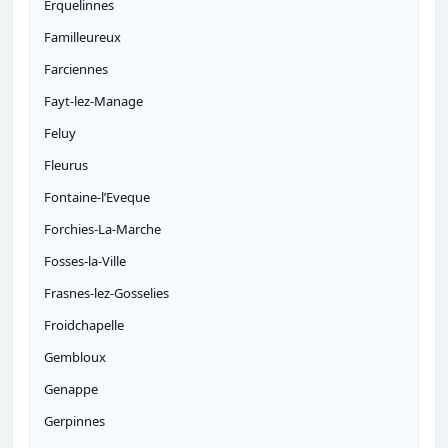
Erquelinnes
Familleureux
Farciennes
Fayt-lez-Manage
Feluy
Fleurus
Fontaine-l’Eveque
Forchies-La-Marche
Fosses-la-Ville
Frasnes-lez-Gosselies
Froidchapelle
Gembloux
Genappe
Gerpinnes