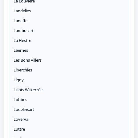
La Louvière
Landelies
Laneffe
Lambusart
La Hestre
Leernes
Les Bons Villers
Liberchies
Ligny
Lillois-Witterzée
Lobbes
Lodelinsart
Loverval
Luttre