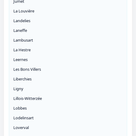
Jumet
La Louvière
Landelies
Laneffe
Lambusart
La Hestre
Leernes
Les Bons Villers
Liberchies
Ligny
Lillois-Witterzée
Lobbes
Lodelinsart
Loverval