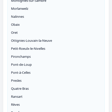
Montignies-sur-Sambre
Morlanwelz
Nalinnes
Obaix
Oret
Ottignies-Louvain-la-Neuve
Petit-Roeulx-le-Nivelles
Pironchamps
Pont-de-Loup
Pont-à-Celles
Presles
Quatre Bras
Ransart
Rèves