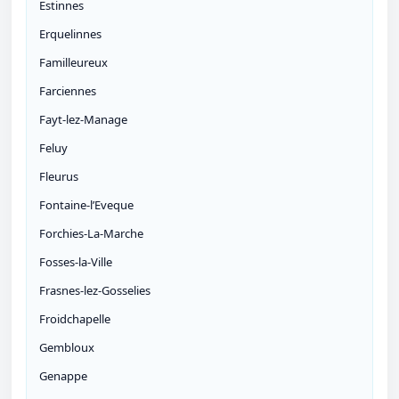
Estinnes
Erquelinnes
Familleureux
Farciennes
Fayt-lez-Manage
Feluy
Fleurus
Fontaine-l’Eveque
Forchies-La-Marche
Fosses-la-Ville
Frasnes-lez-Gosselies
Froidchapelle
Gembloux
Genappe