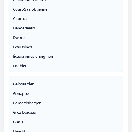
Court-Saint-Etienne
Courtrai
Denderleeuw
Dworp
Ecaussines
Écaussinnes-d'Enghien
Enghien
Galmaarden
Genappe
Geraardsbergen
Grez-Doiceau
Gooik
Haacht