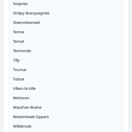
Soignies
Strépy-Bracquegnies
Steenokkerzeel
Temse
Ternat
Termonde
Tilly
Tournai
Tubize
Villers-la-Ville
Wetteren
Wauthier-Braine
Wezembeek-Oppem
Willebroek