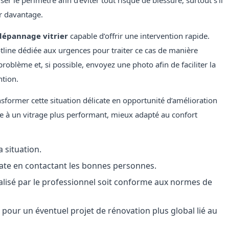
er le périmètre afin d’éviter tout risque de blessure, surtout s’il
er davantage.
dépannage vitrier
capable d’offrir une intervention rapide.
ine dédiée aux urgences pour traiter ce cas de manière
problème et, si possible, envoyez une photo afin de faciliter la
ntion.
ansformer cette situation délicate en opportunité d’amélioration
ace à un vitrage plus performant, mieux adapté au confort
a situation.
ate en contactant les bonnes personnes.
alisé par le professionnel soit conforme aux normes de
 pour un éventuel projet de rénovation plus global lié au