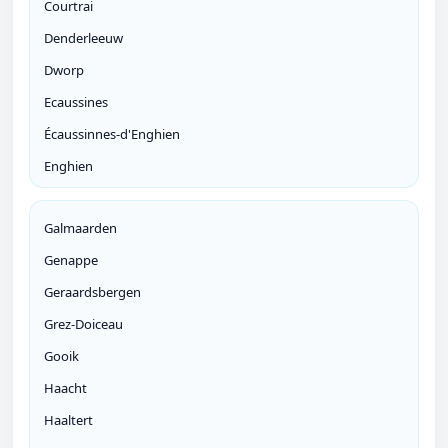
Courtrai
Denderleeuw
Dworp
Ecaussines
Écaussinnes-d'Enghien
Enghien
Galmaarden
Genappe
Geraardsbergen
Grez-Doiceau
Gooik
Haacht
Haaltert