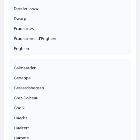
Denderleeuw
Dworp
Ecaussines
Écaussinnes-d'Enghien
Enghien
Galmaarden
Genappe
Geraardsbergen
Grez-Doiceau
Gooik
Haacht
Haaltert
Hamme